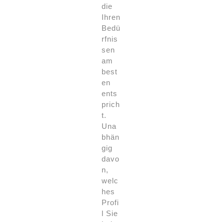
die
Ihren
Bedü
rfnis
sen
am
best
en
ents
prich
t.
Una
bhän
gig
davo
n,
welc
hes
Profi
l Sie