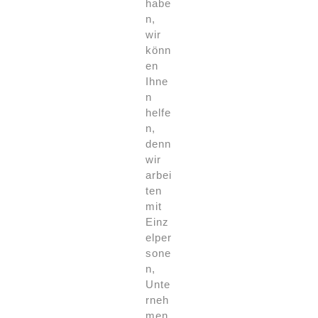
habe
n,
wir
könn
en
Ihne
n
helfe
n,
denn
wir
arbei
ten
mit
Einz
elper
sone
n,
Unte
rneh
men