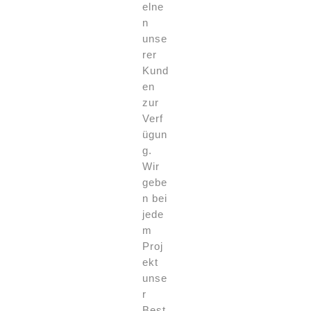
elne
n
unse
rer
Kund
en
zur
Verf
ügun
g.
Wir
gebe
n bei
jede
m
Proj
ekt
unse
r
Best