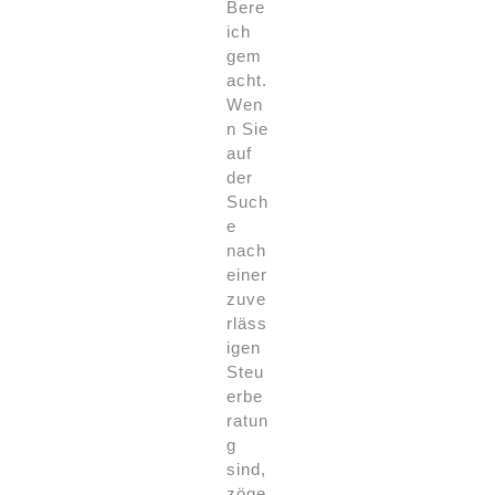
Bere
ich
gem
acht.
Wen
n Sie
auf
der
Such
e
nach
einer
zuve
rläss
igen
Steu
erbe
ratun
g
sind,
zöge