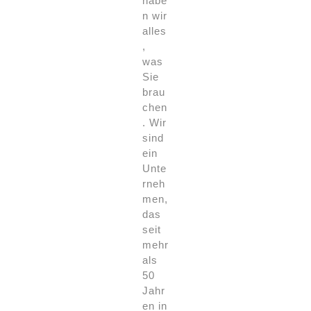
habe
n wir
alles
,
was
Sie
brau
chen
. Wir
sind
ein
Unte
rneh
men,
das
seit
mehr
als
50
Jahr
en in