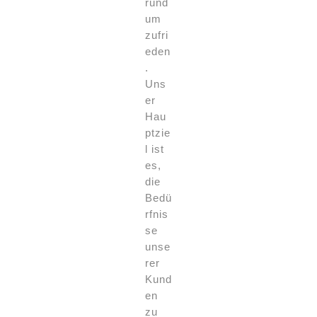
rund
um
zufri
eden
.
Uns
er
Hau
ptzie
l ist
es,
die
Bedü
rfnis
se
unse
rer
Kund
en
zu