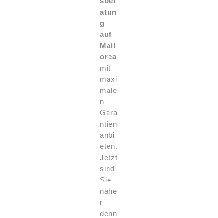
sber
atun
g
auf
Mall
orca
mit
maxi
male
n
Gara
ntien
anbi
eten.
Jetzt
sind
Sie
nähe
r
denn