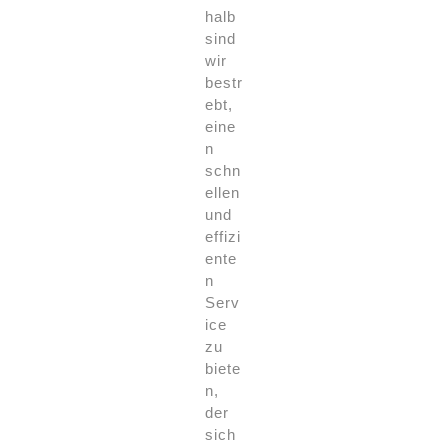
halb
sind
wir
bestr
ebt,
eine
n
schn
ellen
und
effizi
ente
n
Serv
ice
zu
biete
n,
der
sich