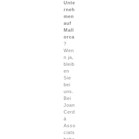
Unte
rneh
men
auf
Mall
orca
?
Wen
n ja,
bleib
en
Sie
bei
uns.
Bei
Joan
Cerd
à
Asso
ciats