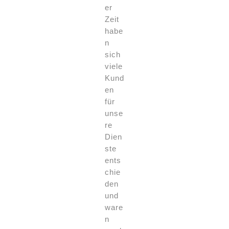
er
Zeit
habe
n
sich
viele
Kund
en
für
unse
re
Dien
ste
ents
chie
den
und
ware
n