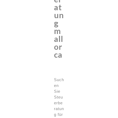
at
un
g
m
all
or
ca
Such
en
Sie
Steu
erbe
ratun
g für