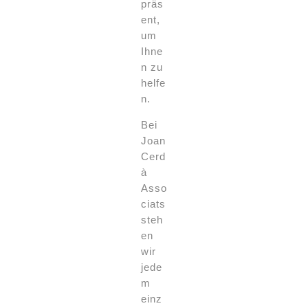
präs
ent,
um
Ihne
n zu
helfe
n.
Bei
Joan
Cerd
à
Asso
ciats
steh
en
wir
jede
m
einz