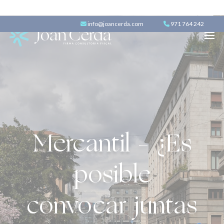
info@joancerda.com
971 764 242
Mercantil – ¿Es
posible
convocar juntas