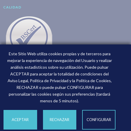
CALIDAD
Este Sitio Web utiliza cookies propias y de terceros para
mejorar la experiencia de navegación del Usuario y realizar
análisis estadísticos sobre su utilización. Puede pulsar
ACEPTAR para aceptar la totalidad de condiciones del
Aviso Legal, Política de Privacidad y la Política de Cookies,
RECHAZAR o puede pulsar CONFIGURAR para
personalizar las cookies según sus preferencias (tardará
menos de 5 minutos).
Joan Cerdà,
Consultoría Fiscal ©2026. Web diseñada x
ACEPTAR
RECHAZAR
CONFIGURAR
w34Marketing
Canal de comunicación
Privacidad
Cookies
Aviso legal
·
·
·